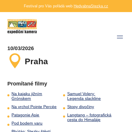
Festival pro Vás pořádá web
HedvabnaStezka.cz
10/03/2026
Praha
Promítané filmy
Na kajaku jižním
Samuel Volery:
Grónskem
Legenda slackline
Na vrchol Pointe Percée
Stopy divočiny
Patagonie Asie
Langtang – fotografická
cesta do Himaláje
Pod bodem varu
Bhútán: Stezky štěstí