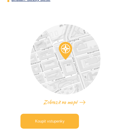
Zobrazit na mapě
Koupit vstupenky