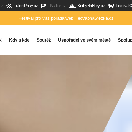
cz
TuleniPasy.cz
Padler.cz
KnihyNaHory.cz
Festival
Festival pro Vás pořádá web
HedvabnaStezka.cz
K
Kdy a kde
Soutěž
Uspořádej ve svém městě
Spolup