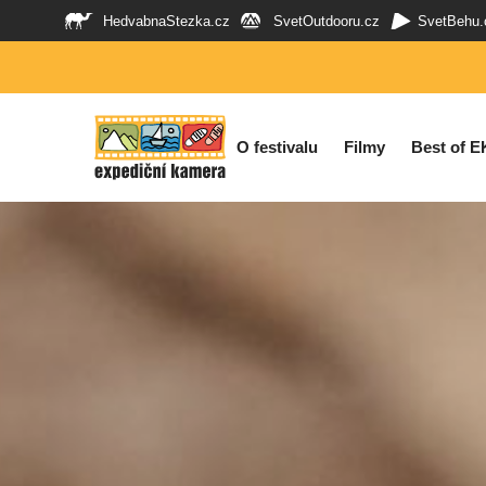
HedvabnaStezka.cz
SvetOutdooru.cz
SvetBehu.
O festivalu
Filmy
Best of E