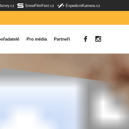
Obzory.cz
SnowFilmFest.cz
ExpedicniKamera.cz
ořadatelé
Pro média
Partneři