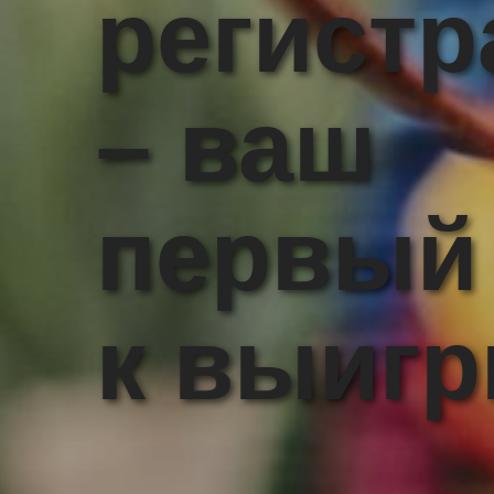
регист
– ваш
первый
к выиг