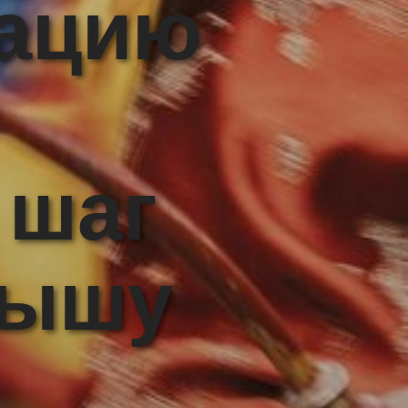
рацию
 шаг
рышу