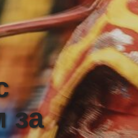
с
 за