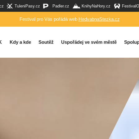
cz
TuleniPasy.cz
Padler.cz
KnihyNaHory.cz
Festival
Festival pro Vás pořádá web
HedvabnaStezka.cz
K
Kdy a kde
Soutěž
Uspořádej ve svém městě
Spolup