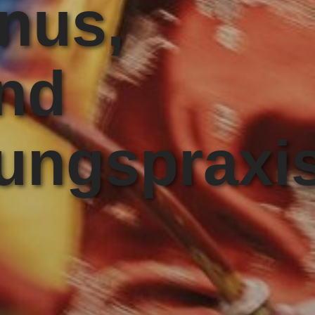
nus,
und
ungspraxi