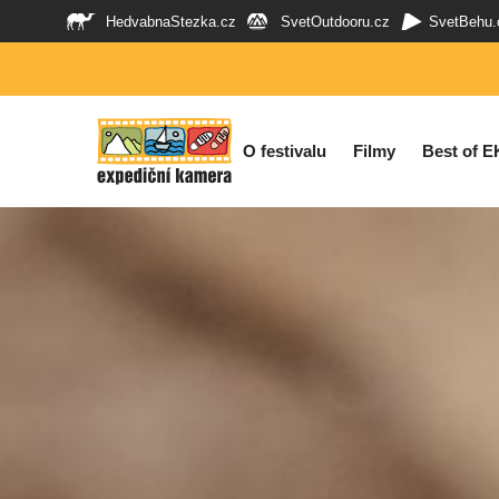
HedvabnaStezka.cz
SvetOutdooru.cz
SvetBehu.
O festivalu
Filmy
Best of E