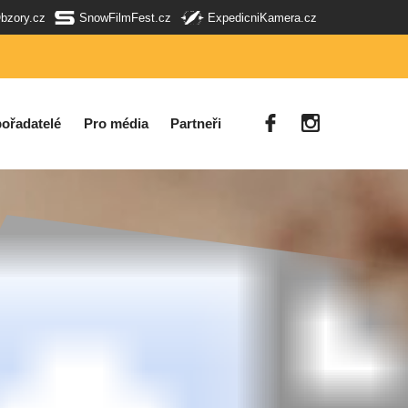
Obzory.cz
SnowFilmFest.cz
ExpedicniKamera.cz
ořadatelé
Pro média
Partneři