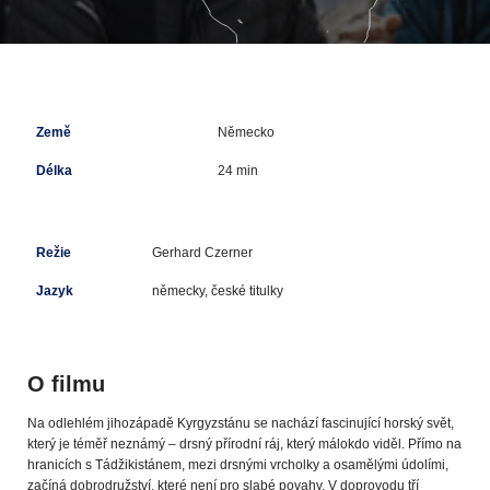
Země
Německo
Délka
24 min
Režie
Gerhard Czerner
Jazyk
německy, české titulky
O filmu
Na odlehlém jihozápadě Kyrgyzstánu se nachází fascinující horský svět,
který je téměř neznámý – drsný přírodní ráj, který málokdo viděl. Přímo na
hranicích s Tádžikistánem, mezi drsnými vrcholky a osamělými údolími,
začíná dobrodružství, které není pro slabé povahy. V doprovodu tří