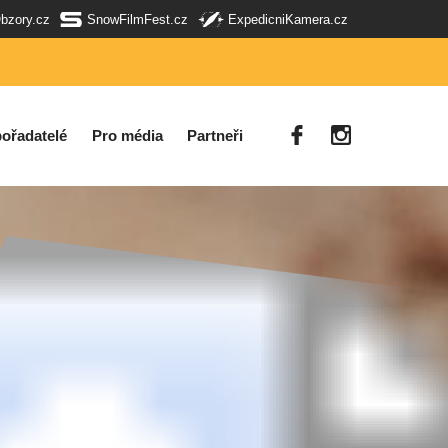
Obzory.cz
SnowFilmFest.cz
ExpedicniKamera.cz
ořadatelé
Pro média
Partneři