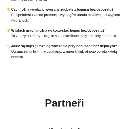
Czy można wypłacić wygrane zdobyte z bonusu bez depozytu?
Po spełnieniu zasad promocji i wymogów obrotu możliwa jest wypłata
wygranych.
W jakich grach można wykorzystać bonus bez depozytu?
To zależy od oferty – często są to określone sloty lub stoły do ruletki.
Jakie są najczęstsze ograniczenia przy bonusach bez depozytu?
Ograniczenia to limit wypłat oraz wymóg kilkukrotnego obrotu kwotą
bonusa.
Partneři