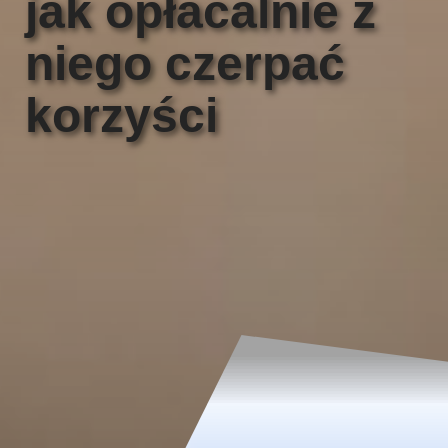
jak opłacalnie z
niego czerpać
korzyści