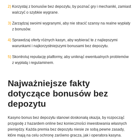
Korzystaj z bonusów bez depozytu, by poznać gry i mechaniki, zamiast
walczyć o szybkie wygrane.
Zarządzaj swoimi wygranymi, aby nie stracić szansy na realne wypłaty
z bonusów.
Sprawdzaj oferty różnych kasyn, aby wybierać te z najlepszymi
warunkami i najkorzystniejszymi bonusami bez depozytu.
Skontroluj reputację platformy, aby uniknąć ewentualnych problemów
z wypłatą i regulaminem.
Najważniejsze fakty
dotyczące bonusów bez
depozytu
Kasyno bonus bez depozytu stanowi doskonałą okazja, by rozpocząć
przygodę z hazardem online bez konieczności inwestowania własnych
pieniędzy. Każda premia bez depozytu niesie ze sobą pewne zasady,
które mają na celu ochronę zarówno gracza, jak i operatora kasyna.