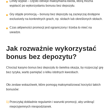
Limity wypłat – często istnieje maksymalna kwota, którą można
wypłacić po wykorzystaniu bonusu bez depozytu.
Gry objęte promocją – bonusy bez depozytu są zazwyczaj dostępne
exclusively na konkretnych grach, np. slotach lub określonych stołach.
Czas aktywności promocji jest ograniczony i trzeba to mieć na
uwadze.
Jak rozważnie wykorzystać
bonus bez depozytu?
Chociaż kasyno bonus bez depozytu to świetna okazja, by rozpocząć grę
bez ryzyka, warto pamiętać o kilku istotnych kwestiach.
Oto zestaw wskazówek, które pomogą maksymalizować korzyści takich
bonusów:
Przeczytaj dokładnie regulamin i warunki promocji, aby uniknąć
nieprzyjemnych niespodzianek.