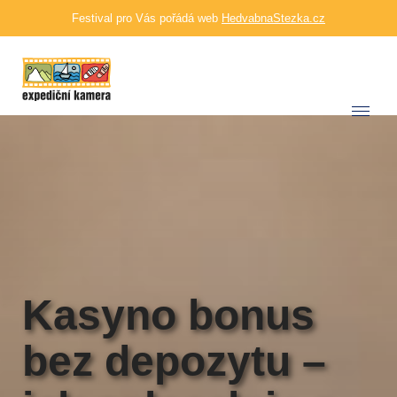
Festival pro Vás pořádá web
HedvabnaStezka.cz
Kasyno bonus
bez depozytu –