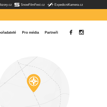
Obzory.cz
SnowFilmFest.cz
ExpedicniKamera.cz
ořadatelé
Pro média
Partneři