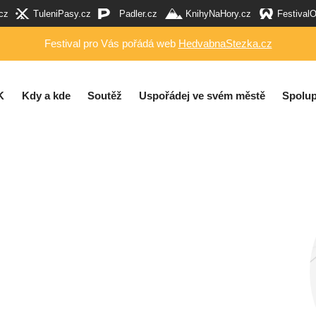
cz
TuleniPasy.cz
Padler.cz
KnihyNaHory.cz
Festival
Festival pro Vás pořádá web
HedvabnaStezka.cz
K
Kdy a kde
Soutěž
Uspořádej ve svém městě
Spolup