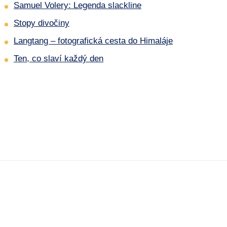
Samuel Volery: Legenda slackline
Stopy divočiny
Langtang – fotografická cesta do Himaláje
Ten, co slaví každý den