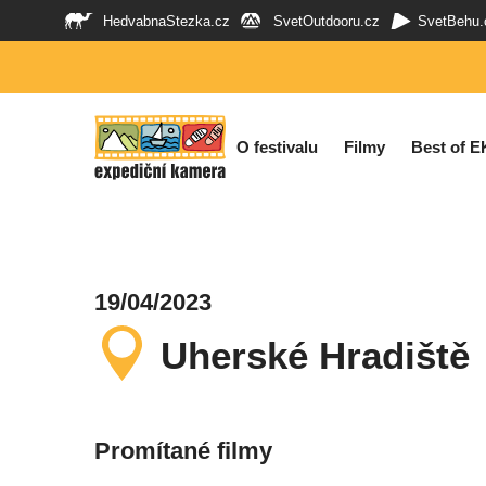
HedvabnaStezka.cz
SvetOutdooru.cz
SvetBehu.
O festivalu
Filmy
Best of E
19/04/2023
Uherské Hradiště
Promítané filmy