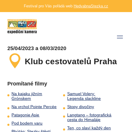
Festival pro Vás pořádá web
HedvabnaStezka.cz
25/04/2023 a 08/03/2020
Klub cestovatelů Praha
Promítané filmy
Na kajaku jižním
Samuel Volery:
Grónskem
Legenda slackline
Na vrchol Pointe Percée
Stopy divočiny
Patagonie Asie
Langtang – fotografická
cesta do Himaláje
Pod bodem varu
Ten, co slaví každý den
Bhútán: Stezky štěstí