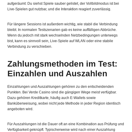
aufgeräumt: Du siehst Spiele sauber gelistet, der Vollbildmodus ist bei
Live-Spielen gut nutzbar, und die Interaktion reagiert zuverlässig.
Für längere Sessions ist außerdem wichtig, wie stabil die Verbindung
bleibt. In normalen Testszenarien gab es keine auffälligen Abbrüche.
Wenn du jedoch mit stark wechselnden Netzbedingungen unterwegs
bist, kann es sinnvoll sein, Live-Spiele auf WLAN oder eine stabile
Verbindung zu verschieben.
Zahlungsmethoden im Test:
Einzahlen und Auszahlen
Einzahlungen und Auszahlungen gehören zu den entscheidenden
Punkten. Bei Verde Casino sind die gängigen Wege meist verfügbar.
Dazu gehören Kreditkarte, häufig auch E-Wallets sowie
Banküberweisung, wobei nicht jede Methode in jeder Region identisch
angeboten wird.
Für Auszahlungen ist die Dauer oft an eine Kombination aus Prüfung und
Verfügbarkeit geknüpft. Typischerweise wird nach einer Auszahlung