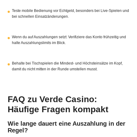
Teste mobile Bedienung vor Echtgeld, besonders bei Live-Spielen und
bei schnellen Einsatzänderungen.
Wenn du auf Auszahlungen setzt: Verifiziere das Konto frühzeitig und
halte Auszahlungslimits im Blick.
Behalte bei Tischspielen die Mindest- und Höchsteinsätze im Kopf,
damit du nicht mitten in der Runde umstellen musst.
FAQ zu Verde Casino:
Häufige Fragen kompakt
Wie lange dauert eine Auszahlung in der
Regel?