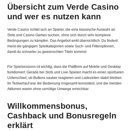
Übersicht zum Verde Casino
und wer es nutzen kann
Verde Casino richtet sich an Spieler, die eine klassische Auswahl an
Slots und Casino Games suchen, ohne sich durch sehr komplexe
Bedingungen zu kämpfen. Das Angebot wirkt übersichtlich: Du findest
meist die gängigen Spielkategorien sowie Such- und Filteroptionen,
damit du schneller zu gewünschten Titeln kommst.
Für Spielsessions ist wichtig, dass die Plattform auf Mobile und Desktop
funktioniert. Gerade bei Slots und Live-Spielen macht es einen spürbaren
Unterschied, ob Buttons sauber reagieren und Ladezeiten stabil bleiben.
Im Testverlauf war die Bedienung insgesamt konsistent, und die meisten
Aktionen waren ohne unnötige Umwege erreichbar.
Willkommensbonus,
Cashback und Bonusregeln
erklärt