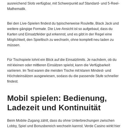
ausreichend Slots verfügbar, mit Schwerpunkt auf Standard- und 5-Reel-
Mathematik.
Bei den Live-Spielen findest du typischerweise Roulette, Black Jack und
weitere gängige Formate. Die Live-Ansicht ist so aufgebaut, dass du
Karten und Einsatzfelder gut erkennst, und es gibt in der Regel eine
Möglichkeit, den Spieltisch zu wechseln, ohne komplett neu laden zu
müssen.
Für Tischspiele lohnt ein Blick auf die Einsatzlimits. Je nachdem, ob du
mit kleinen oder mittleren Einsätzen spielst, kann die Verfügbarkeit
variieren. Im Test waren die meisten Tische mit klaren Mindest- und
Höchsteinsätzen ausgewiesen, sodass du die passende Stufe schneller
findest.
Mobil spielen: Bedienung,
Ladezeit und Kontinuität
Beim Mobile-Zugang zählt, dass du ohne Unterbrechungen zwischen
Lobby, Spiel und Bonusbereich wechseln kannst. Verde Casino wirkt hier