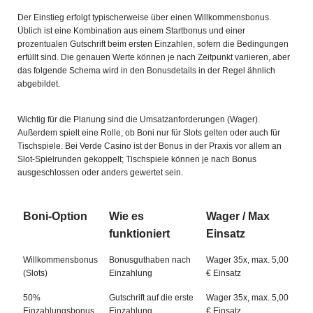
Der Einstieg erfolgt typischerweise über einen Willkommensbonus.
Üblich ist eine Kombination aus einem Startbonus und einer
prozentualen Gutschrift beim ersten Einzahlen, sofern die Bedingungen
erfüllt sind. Die genauen Werte können je nach Zeitpunkt variieren, aber
das folgende Schema wird in den Bonusdetails in der Regel ähnlich
abgebildet.
Wichtig für die Planung sind die Umsatzanforderungen (Wager).
Außerdem spielt eine Rolle, ob Boni nur für Slots gelten oder auch für
Tischspiele. Bei Verde Casino ist der Bonus in der Praxis vor allem an
Slot-Spielrunden gekoppelt; Tischspiele können je nach Bonus
ausgeschlossen oder anders gewertet sein.
Boni-Option
Wie es
Wager / Max
funktioniert
Einsatz
Willkommensbonus
Bonusguthaben nach
Wager 35x, max. 5,00
(Slots)
Einzahlung
€ Einsatz
50%
Gutschrift auf die erste
Wager 35x, max. 5,00
Einzahlungsbonus
Einzahlung
€ Einsatz