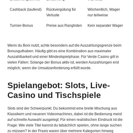
Cashback (laufend)
Rückvergütung für
Wöchentlich, Wager
Verluste
nur teilweise
Turnier-Bonus
Preise aus Ranglisten
Kein separater Wager
Wenn du Boni nutzt, achte besonders auf die Auszahlungsgrenze beim
Bonusguthaben. Häufig gibt es eine Kombination aus maximaler
Auszahlbarkeit und einer Mindestspielphase. Für Verde Casino gilt in
vielen Fällen: Solange der Bonus aktiv ist, werden Auszahlungen erst
möglich, wenn die Umsatzanforderung erfüllt wurde.
Spielangebot: Slots, Live-
Casino und Tischspiele
Slots sind der Schwerpunkt. Du bekommst eine breite Mischung aus
Klassikern und neueren Videomachines, dabei ist die Bedienung meist
auf schnelle Auswahl ausgelegt. Für einen realistischen Eindruck ist die
Frage: Wie viele Titel kannst du tatsächlich spielen, ohne lange suchen
zu müssen? In der Praxis waren über mehrere Kategorien hinweg