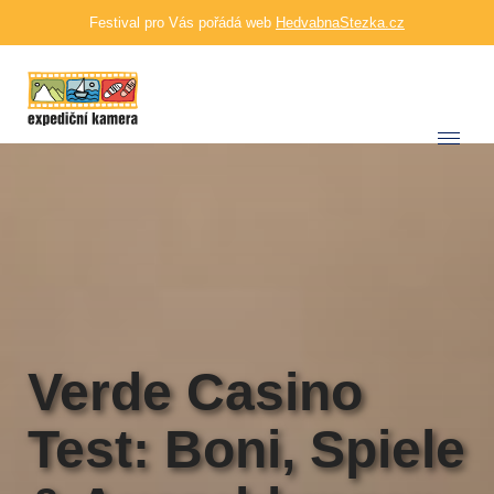
Festival pro Vás pořádá web
HedvabnaStezka.cz
Verde Casino
Test: Boni, Spiele