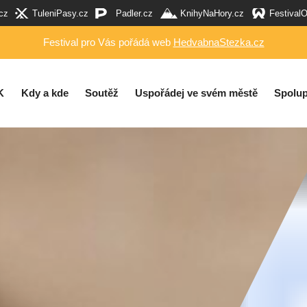
cz
TuleniPasy.cz
Padler.cz
KnihyNaHory.cz
Festival
Festival pro Vás pořádá web
HedvabnaStezka.cz
K
Kdy a kde
Soutěž
Uspořádej ve svém městě
Spolup