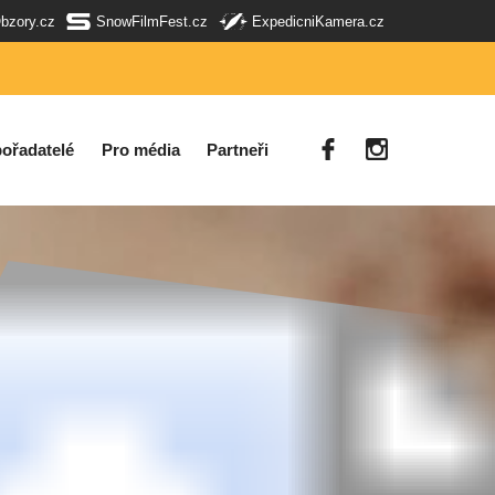
Obzory.cz
SnowFilmFest.cz
ExpedicniKamera.cz
ořadatelé
Pro média
Partneři