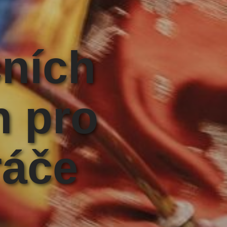
čních
h pro
ráče