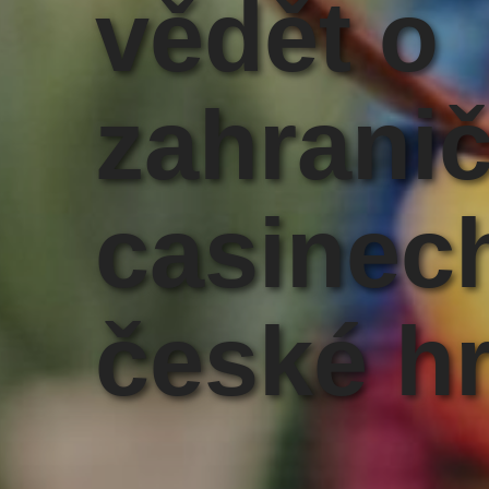
vědět o
zahrani
casinec
české h