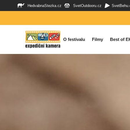
HedvabnaStezka.cz
SvetOutdooru.cz
SvetBehu.
O festivalu
Filmy
Best of E