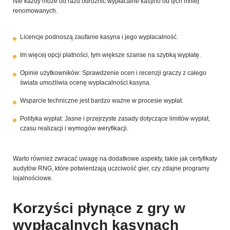
Nie każdy może od razu odróżnić wypłacalne kasyno od tych mniej
renomowanych.
Licencje podnoszą zaufanie kasyna i jego wypłacalność.
Im więcej opcji płatności, tym większe szanse na szybką wypłatę.
Opinie użytkowników: Sprawdzenie ocen i recenzji graczy z całego
świata umożliwia ocenę wypłacalności kasyna.
Wsparcie techniczne jest bardzo ważne w procesie wypłat.
Polityka wypłat: Jasne i przejrzyste zasady dotyczące limitów wypłat,
czasu realizacji i wymogów weryfikacji.
Warto również zwracać uwagę na dodatkowe aspekty, takie jak certyfikaty
audytów RNG, które potwierdzają uczciwość gier, czy zdajne programy
lojalnościowe.
Korzyści płynące z gry w
wypłacalnych kasynach