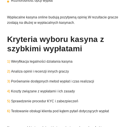
Różnorodność opcji wypłat
Wypłacalne kasyna online budują pozytywną opinię.W rezultacie gracze
zostają na dłużej w wypłacalnych kasynach.
Kryteria wyboru kasyna z
szybkimi wypłatami
Weryfikacja legalności działania kasyna
Analiza opinii i recenzji innych graczy
Porównanie dostępnych metod wypłat i czas realizacji
Koszty związane z wypłatami i ich zasady
Sprawdzenie procedur KYC i zabezpieczeń
Testowanie obsługi klienta pod kątem pytań dotyczących wypłat