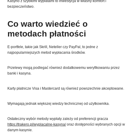
Kasyno z szybkimi wypłatami to inwestycja w własny komfort i
bezpieczeństwo.
Co warto wiedzieć o
metodach płatności
E-portfele, takie jak Skrill, Neteller czy PayPal, to jedne z
najpopularniejszych metod wypłacania środków.
Przelewy mogą podlegać również dodatkowemu weryfikowaniu przez
banki i kasyna.
Karty płatnicze Visa i Mastercard są również powszechnie akceptowane.
Wymagają jednak większej wiedzy technicznej od użytkownika.
Ostateczny wybór metody wypłaty zależy od preferencji gracza
https://trakero.pl/wyplacalne-kasyna/
oraz dostępności wybranych opcji w
danym kasynie.