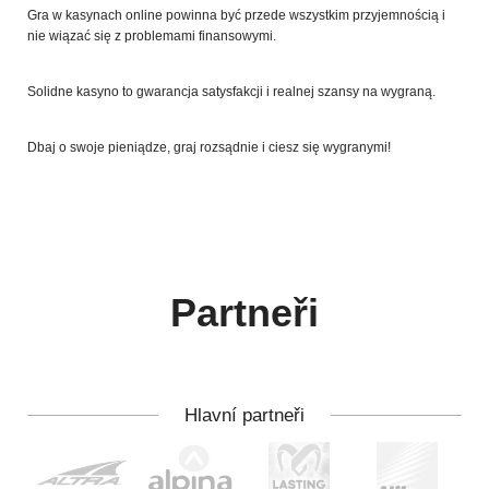
Gra w kasynach online powinna być przede wszystkim przyjemnością i
nie wiązać się z problemami finansowymi.
Solidne kasyno to gwarancja satysfakcji i realnej szansy na wygraną.
Dbaj o swoje pieniądze, graj rozsądnie i ciesz się wygranymi!
Partneři