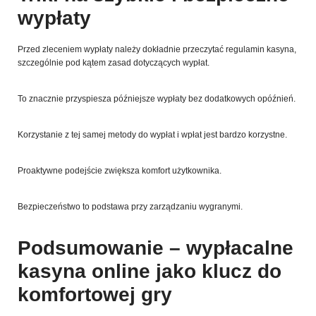
wypłaty
Przed zleceniem wypłaty należy dokładnie przeczytać regulamin kasyna,
szczególnie pod kątem zasad dotyczących wypłat.
To znacznie przyspiesza późniejsze wypłaty bez dodatkowych opóźnień.
Korzystanie z tej samej metody do wypłat i wpłat jest bardzo korzystne.
Proaktywne podejście zwiększa komfort użytkownika.
Bezpieczeństwo to podstawa przy zarządzaniu wygranymi.
Podsumowanie – wypłacalne
kasyna online jako klucz do
komfortowej gry