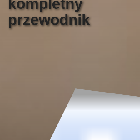
kompletny
przewodnik