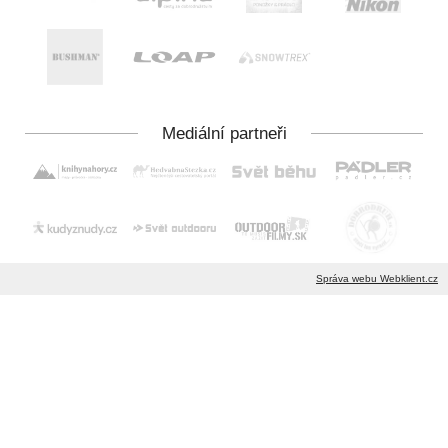
Správa webu Webklient.cz