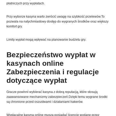
płatniczych przy wypłatach.
Przy wyborze kasyna warto zwrócić uwagę na szybkość przelewów.To
pozwala na natychmiastowy dostęp do wygranych środków oraz większy
komfort gry.
Limity wypłat mogą wpływać na planowanie budżetu gry.
Bezpieczeństwo wypłat w
kasynach online
Zabezpieczenia i regulacje
dotyczące wypłat
Gracze powinni wybierać kasyna z dobrą reputacją, które stosują
zaawansowane mechanizmy zabezpieczeń.Dzięki temu wygrane środki
są chronione przed oszustwami i działaniami hakerów.
Wypłacalne kasyna online muszą posiadać licencje wydane przez