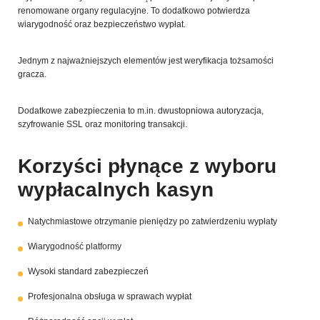
renomowane organy regulacyjne. To dodatkowo potwierdza
wiarygodność oraz bezpieczeństwo wypłat.
Jednym z najważniejszych elementów jest weryfikacja tożsamości
gracza.
Dodatkowe zabezpieczenia to m.in. dwustopniowa autoryzacja,
szyfrowanie SSL oraz monitoring transakcji.
Korzyści płynące z wyboru
wypłacalnych kasyn
Natychmiastowe otrzymanie pieniędzy po zatwierdzeniu wypłaty
Wiarygodność platformy
Wysoki standard zabezpieczeń
Profesjonalna obsługa w sprawach wypłat