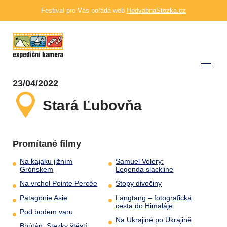
Festival pro Vás pořádá web
HedvabnaStezka.cz
23/04/2022
Stará Ľubovňa
Promítané filmy
Na kajaku jižním
Samuel Volery:
Grónskem
Legenda slackline
Na vrchol Pointe Percée
Stopy divočiny
Patagonie Asie
Langtang – fotografická
cesta do Himaláje
Pod bodem varu
Na Ukrajině po Ukrajině
Bhútán: Stezky štěstí