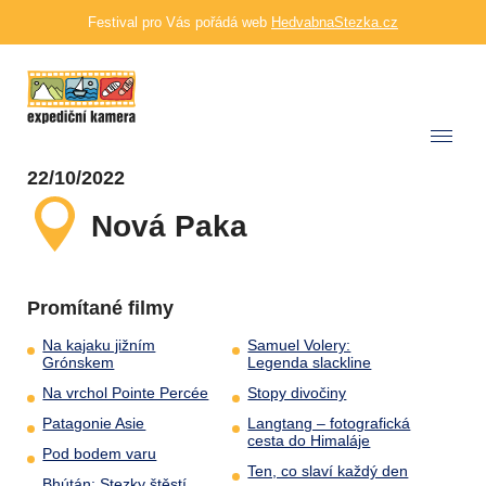
Festival pro Vás pořádá web
HedvabnaStezka.cz
22/10/2022
Nová Paka
Promítané filmy
Na kajaku jižním
Samuel Volery:
Grónskem
Legenda slackline
Na vrchol Pointe Percée
Stopy divočiny
Patagonie Asie
Langtang – fotografická
cesta do Himaláje
Pod bodem varu
Ten, co slaví každý den
Bhútán: Stezky štěstí