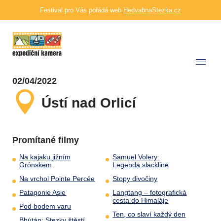
Festival pro Vás pořádá web
HedvabnaStezka.cz
02/04/2022
Ústí nad Orlicí
Promítané filmy
Na kajaku jižním
Samuel Volery:
Grónskem
Legenda slackline
Na vrchol Pointe Percée
Stopy divočiny
Patagonie Asie
Langtang – fotografická
cesta do Himaláje
Pod bodem varu
Ten, co slaví každý den
Bhútán: Stezky štěstí