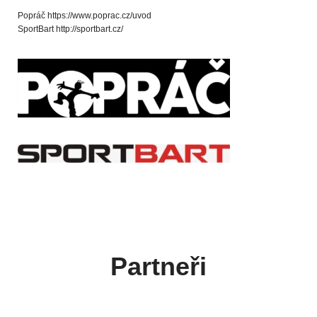
Popráč https://www.poprac.cz/uvod
SportBart http://sportbart.cz/
Partneři