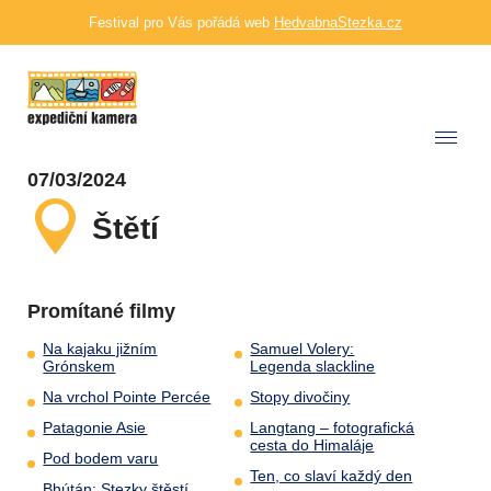
Festival pro Vás pořádá web
HedvabnaStezka.cz
07/03/2024
Štětí
Promítané filmy
Na kajaku jižním
Samuel Volery:
Grónskem
Legenda slackline
Na vrchol Pointe Percée
Stopy divočiny
Patagonie Asie
Langtang – fotografická
cesta do Himaláje
Pod bodem varu
Ten, co slaví každý den
Bhútán: Stezky štěstí