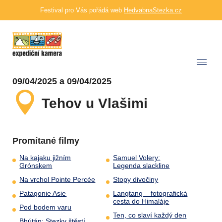
Festival pro Vás pořádá web
HedvabnaStezka.cz
09/04/2025 a 09/04/2025
Tehov u Vlašimi
Promítané filmy
Na kajaku jižním
Samuel Volery:
Grónskem
Legenda slackline
Na vrchol Pointe Percée
Stopy divočiny
Patagonie Asie
Langtang – fotografická
cesta do Himaláje
Pod bodem varu
Ten, co slaví každý den
Bhútán: Stezky štěstí