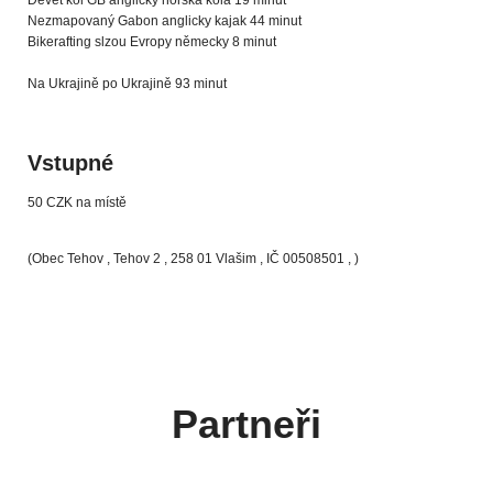
Devět kol GB anglicky horská kola 19 minut
Nezmapovaný Gabon anglicky kajak 44 minut
Bikerafting slzou Evropy německy 8 minut
Na Ukrajině po Ukrajině 93 minut
Vstupné
50 CZK na místě
(Obec Tehov , Tehov 2 , 258 01 Vlašim , IČ 00508501 , )
Partneři