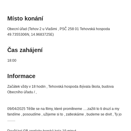
Místo konání
Obecní úřad (Tehov 2 u Vlašimi , PSČ 258 01 Tehovská hospoda
49.7355306N, 14.9683725E)
Čas zahájení
18:00
Informace
Začátek vždy v 18 hodin , Tehovská hospoda /bývala škola, budova
Obecního úřadu / ,
09/04/2025 Těšte se na filmy, které promítneme .....zažili to ti druzí a my
fandíme , posoudíme , užijeme si to , zatleskáme , budeme se divit , Ty jo
.........