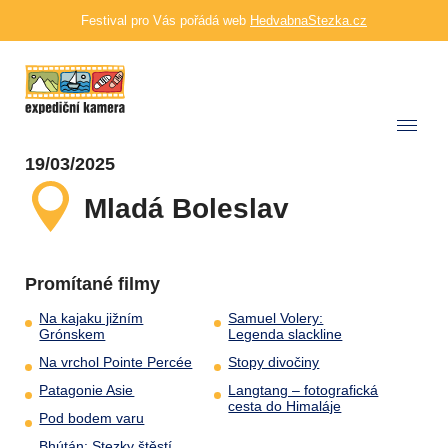
Festival pro Vás pořádá web
HedvabnaStezka.cz
19/03/2025
Mladá Boleslav
Promítané filmy
Na kajaku jižním
Samuel Volery:
Grónskem
Legenda slackline
Na vrchol Pointe Percée
Stopy divočiny
Patagonie Asie
Langtang – fotografická
cesta do Himaláje
Pod bodem varu
Bhútán: Stezky štěstí