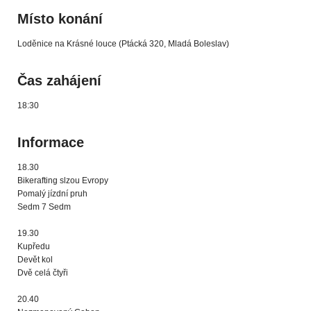
Místo konání
Loděnice na Krásné louce (Ptácká 320, Mladá Boleslav)
Čas zahájení
18:30
Informace
18.30
Bikerafting slzou Evropy
Pomalý jízdní pruh
Sedm 7 Sedm
19.30
Kupředu
Devět kol
Dvě celá čtyři
20.40