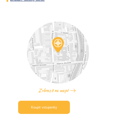
Zobrazit na mapě
Koupit vstupenky