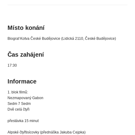
Místo konání
Biograf Kotva České Budějovice (Lidická 2110, České Budějovice)
Čas zahájení
17:30
Informace
1. blok filmů:
Nezmapovaný Gabon
Sedm 7 Sedm
Dvě celá čtyři
přestávka 15 minut
Alpské čtyřtisícovky (přednáška Jakuba Cejpka)