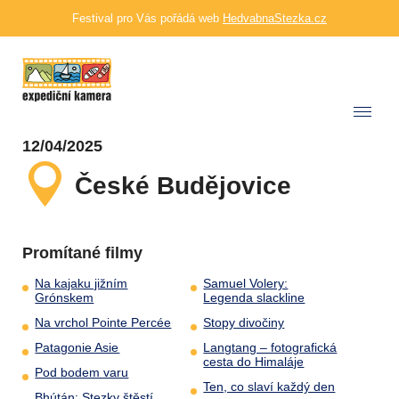
Festival pro Vás pořádá web
HedvabnaStezka.cz
12/04/2025
České Budějovice
Promítané filmy
Na kajaku jižním
Samuel Volery:
Grónskem
Legenda slackline
Na vrchol Pointe Percée
Stopy divočiny
Patagonie Asie
Langtang – fotografická
cesta do Himaláje
Pod bodem varu
Ten, co slaví každý den
Bhútán: Stezky štěstí