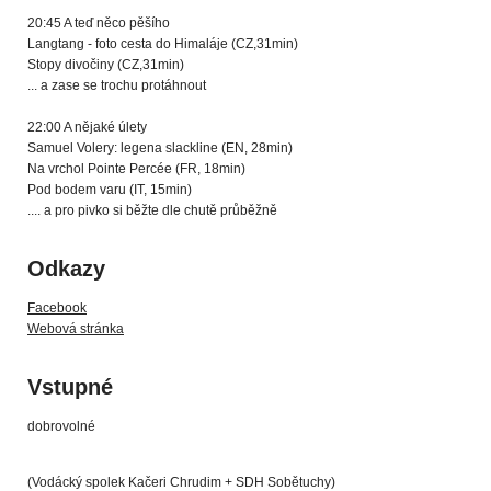
20:45 A teď něco pěšího
Langtang - foto cesta do Himaláje (CZ,31min)
Stopy divočiny (CZ,31min)
... a zase se trochu protáhnout
22:00 A nějaké úlety
Samuel Volery: legena slackline (EN, 28min)
Na vrchol Pointe Percée (FR, 18min)
Pod bodem varu (IT, 15min)
.... a pro pivko si běžte dle chutě průběžně
Odkazy
Facebook
Webová stránka
Vstupné
dobrovolné
(Vodácký spolek Kačeri Chrudim + SDH Sobětuchy)