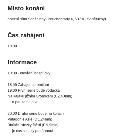
Místo konání
obecní dům Sobětuchy (Pouchobrady 4, 537 01 Sobětuchy)
Čas zahájení
18:00
Informace
18:00 - otevření hospůdky
18:55 Zahájení promítání
19:00 První série bude vodácká
Na kajaku jižním Grónskem (CZ,43min)
.... a pauza na pivo
20:00 Druhá série bude na kolách
Patagonie Asie (DE,24min)
Bhútán: stezky štěstí (EN,9min)
.... je čas se taky protáhnout