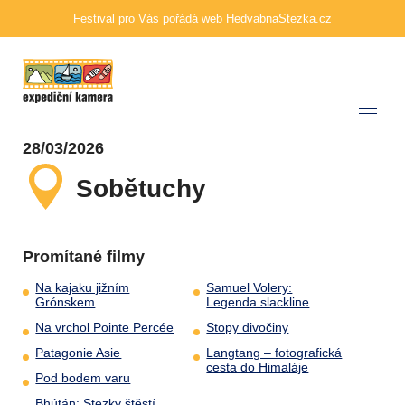
Festival pro Vás pořádá web
HedvabnaStezka.cz
28/03/2026
Sobětuchy
Promítané filmy
Na kajaku jižním
Samuel Volery:
Grónskem
Legenda slackline
Na vrchol Pointe Percée
Stopy divočiny
Patagonie Asie
Langtang – fotografická
cesta do Himaláje
Pod bodem varu
Bhútán: Stezky štěstí