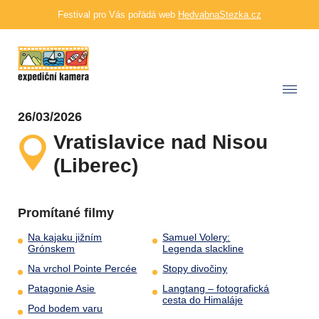
Festival pro Vás pořádá web
HedvabnaStezka.cz
26/03/2026
Vratislavice nad Nisou
(Liberec)
Promítané filmy
Na kajaku jižním
Samuel Volery:
Grónskem
Legenda slackline
Na vrchol Pointe Percée
Stopy divočiny
Patagonie Asie
Langtang – fotografická
cesta do Himaláje
Pod bodem varu