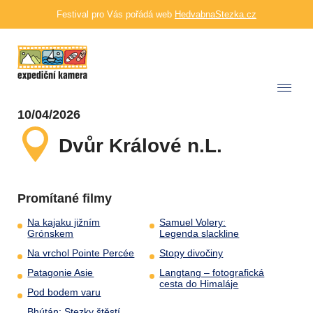
Festival pro Vás pořádá web
HedvabnaStezka.cz
10/04/2026
Dvůr Králové n.L.
Promítané filmy
Na kajaku jižním
Samuel Volery:
Grónskem
Legenda slackline
Na vrchol Pointe Percée
Stopy divočiny
Patagonie Asie
Langtang – fotografická
cesta do Himaláje
Pod bodem varu
Bhútán: Stezky štěstí