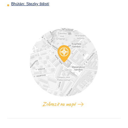
Bhútán: Stezky štěstí
Zobrazit na mapě