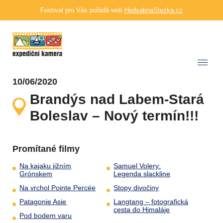
Festival pro Vás pořádá web
HedvabnaStezka.cz
10/06/2020
Brandýs nad Labem-Stará
Boleslav – Nový termín!!!
Promítané filmy
Na kajaku jižním
Samuel Volery:
Grónskem
Legenda slackline
Na vrchol Pointe Percée
Stopy divočiny
Patagonie Asie
Langtang – fotografická
cesta do Himaláje
Pod bodem varu