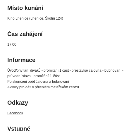
Místo konání
Kino Lhenice (Lhenice, Školní 124)
Čas zahájení
17:00
Informace
Úvod/přivítání diváků - promítání 1.část - přestávka/ čajovna - bubnování -
průvodní slovo - promítání 2. část
Po skončení opět čajovna a bubnování
Aktivity pro děti v přilehlém mateřském centru
Odkazy
Facebook
Vstupné