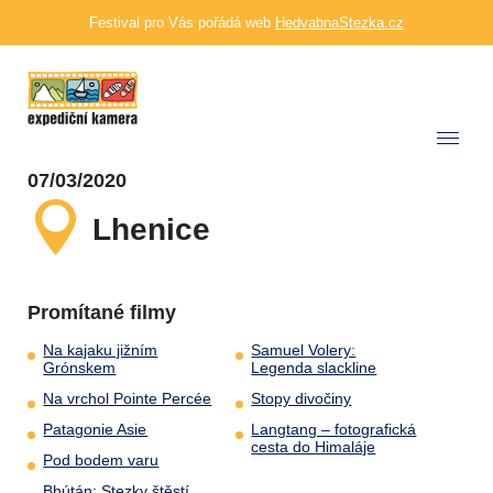
Festival pro Vás pořádá web
HedvabnaStezka.cz
07/03/2020
Lhenice
Promítané filmy
Na kajaku jižním
Samuel Volery:
Grónskem
Legenda slackline
Na vrchol Pointe Percée
Stopy divočiny
Patagonie Asie
Langtang – fotografická
cesta do Himaláje
Pod bodem varu
Bhútán: Stezky štěstí