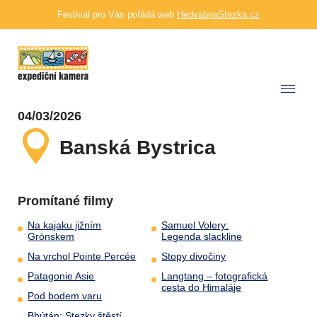
Festival pro Vás pořádá web
HedvabnaStezka.cz
04/03/2026
Banská Bystrica
Promítané filmy
Na kajaku jižním
Samuel Volery:
Grónskem
Legenda slackline
Na vrchol Pointe Percée
Stopy divočiny
Patagonie Asie
Langtang – fotografická
cesta do Himaláje
Pod bodem varu
Bhútán: Stezky štěstí