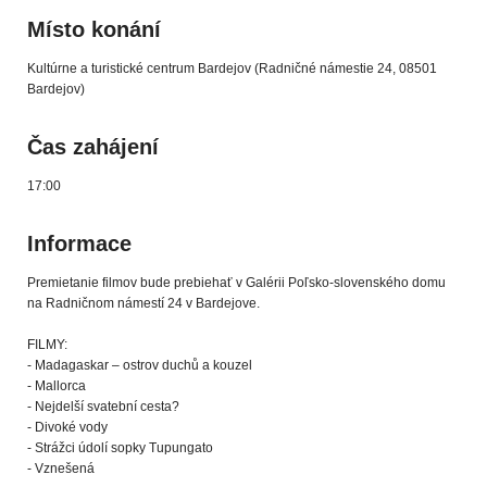
Místo konání
Kultúrne a turistické centrum Bardejov (Radničné námestie 24, 08501
Bardejov)
Čas zahájení
17:00
Informace
Premietanie filmov bude prebiehať v Galérii Poľsko-slovenského domu
na Radničnom námestí 24 v Bardejove.
FILMY:
- Madagaskar – ostrov duchů a kouzel
- Mallorca
- Nejdelší svatební cesta?
- Divoké vody
- Strážci údolí sopky Tupungato
- Vznešená