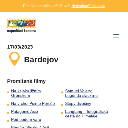
Festival pro Vás pořádá web
HedvabnaStezka.cz
17/03/2023
Bardejov
Promítané filmy
Na kajaku jižním
Samuel Volery:
Grónskem
Legenda slackline
Na vrchol Pointe Percée
Stopy divočiny
Patagonie Asie
Langtang – fotografická
cesta do Himaláje
Pod bodem varu
Bhútán: Stezky štěstí