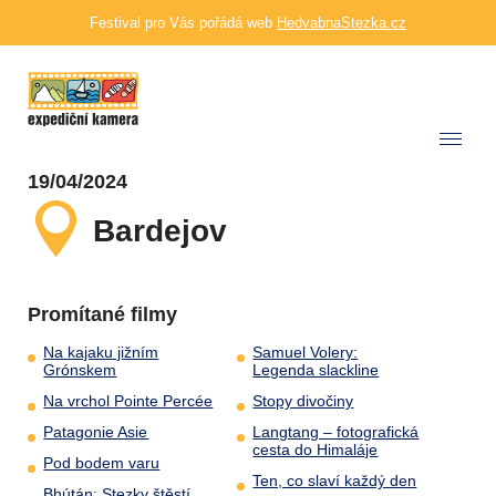
Festival pro Vás pořádá web
HedvabnaStezka.cz
19/04/2024
Bardejov
Promítané filmy
Na kajaku jižním
Samuel Volery:
Grónskem
Legenda slackline
Na vrchol Pointe Percée
Stopy divočiny
Patagonie Asie
Langtang – fotografická
cesta do Himaláje
Pod bodem varu
Ten, co slaví každý den
Bhútán: Stezky štěstí