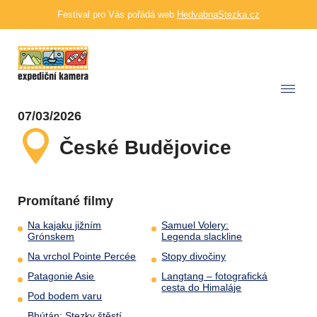
Festival pro Vás pořádá web
HedvabnaStezka.cz
07/03/2026
České Budějovice
Promítané filmy
Na kajaku jižním
Samuel Volery:
Grónskem
Legenda slackline
Na vrchol Pointe Percée
Stopy divočiny
Patagonie Asie
Langtang – fotografická
cesta do Himaláje
Pod bodem varu
Bhútán: Stezky štěstí