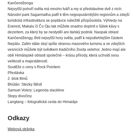
Kančendženga
Nejvyšší pohoří světa má mnoho tváří a my si představíme dvě z nich.
Národní park Sagarmatha patří k těm nejpopulárnějším regionům a zdejší
turistická infrastruktura se poptávce náležitě přizpůsobila. Výhledy na
Everest, Makalu či Čo Oju tak můžete snadno doplnit o šálek kávy s
dezertem, za který by se nestyděl ani italský podnik. Naopak oblast
Kančendžengy, třetí nejvyšší hory světa, patří k nejodlehlejším částem
Nepálu. Zatím stále stojí spíše stranou masového turismu a ve zdejších
vesnicích můžete být svědkem tradičního života velehor. Jedno mají ale
obě Himálajské oblasti společné – krásu přírody, která uchvátí svou
velikostí a majestátností.
Soutěže o ceny s Rock Pointem
Přestávka
2. blok filmů
Bhútán: Stezky štěstí
Samuel Volery: Legenda slackline
Stopy divočiny
Langtang – fotografická cesta do Himaláje
Odkazy
Webová stránka