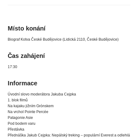
Místo konání
Biograf Kotva České Budějovice (Lidická 2110, České Budějovice)
Čas zahájení
17:30
Informace
Úvodní slovo moderátora Jakuba Cejpka
1. blok filmů
Na kajaku jižním Grónskem
Na vrchol Pointe Percée
Patagonie Asie
Pod bodem varu
Přestávka
Přednáška Jakub Cejpka: Nepálský treking – populární Everest a odlehlá