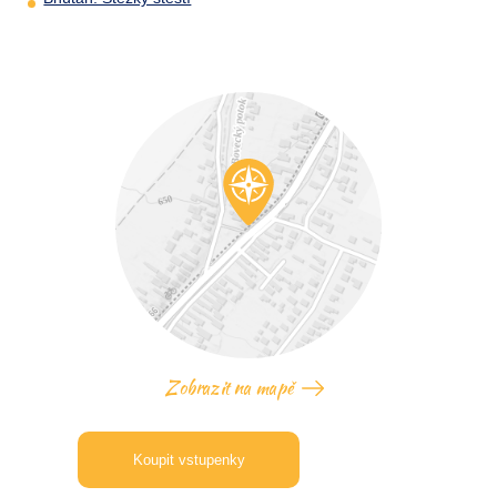
Zobrazit na mapě
Koupit vstupenky