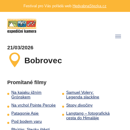
Festival pro Vás pořádá web
HedvabnaStezka.cz
21/03/2026
Bobrovec
Promítané filmy
Na kajaku jižním
Samuel Volery:
Grónskem
Legenda slackline
Na vrchol Pointe Percée
Stopy divočiny
Patagonie Asie
Langtang – fotografická
cesta do Himaláje
Pod bodem varu
Bhútán: Stezky štěstí