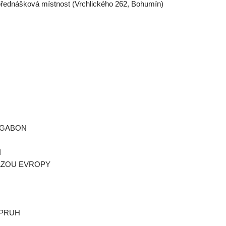
řednášková místnost (Vrchlického 262, Bohumín)
 GABON
I
SLZOU EVROPY
 PRUH