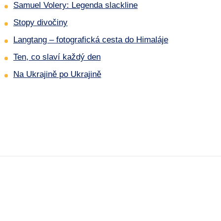
Samuel Volery: Legenda slackline
Stopy divočiny
Langtang – fotografická cesta do Himaláje
Ten, co slaví každý den
Na Ukrajině po Ukrajině