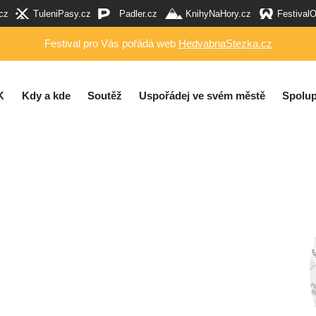
cz
TuleniPasy.cz
Padler.cz
KnihyNaHory.cz
Festival
Festival pro Vás pořádá web
HedvabnaStezka.cz
K
Kdy a kde
Soutěž
Uspořádej ve svém městě
Spolup