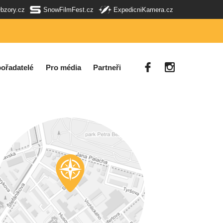
Obzory.cz
SnowFilmFest.cz
ExpedicniKamera.cz
ořadatelé
Pro média
Partneři