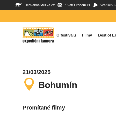
HedvabnaStezka.cz
SvetOutdooru.cz
SvetBehu.
O festivalu
Filmy
Best of E
21/03/2025
Bohumín
Promítané filmy