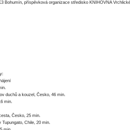
3 Bohumín, příspěvková organizace středisko KNIHOVNA Vrchlické
y:
hájení
in.
ov duchů a kouzel, Česko, 46 min.
16 min.
cesta, Česko, 25 min.
y Tupungato, Chile, 20 min.
5 min.