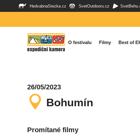
HedvabnaStezka.cz
SvetOutdooru.cz
SvetBehu.
O festivalu
Filmy
Best of E
26/05/2023
Bohumín
Promítané filmy