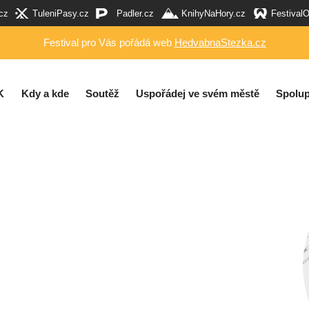
cz
TuleniPasy.cz
Padler.cz
KnihyNaHory.cz
Festival
Festival pro Vás pořádá web
HedvabnaStezka.cz
K
Kdy a kde
Soutěž
Uspořádej ve svém městě
Spolup