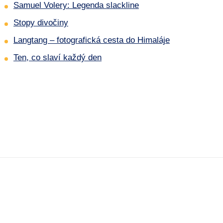
Samuel Volery: Legenda slackline
Stopy divočiny
Langtang – fotografická cesta do Himaláje
Ten, co slaví každý den