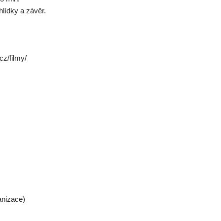
hlídky a závěr.
cz/filmy/
anizace)