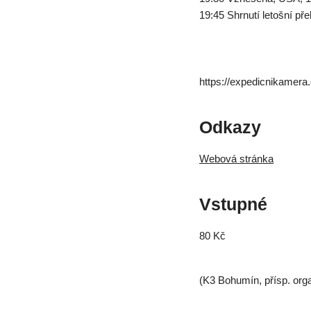
19:45 Shrnutí letošní pře
https://expedicnikamera.
Odkazy
Webová stránka
Vstupné
80 Kč
(K3 Bohumín, přísp. org