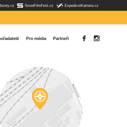
Obzory.cz
SnowFilmFest.cz
ExpedicniKamera.cz
ořadatelé
Pro média
Partneři