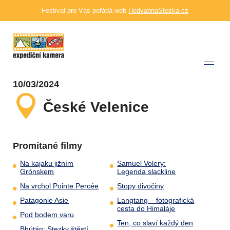
Festival pro Vás pořádá web
HedvabnaStezka.cz
10/03/2024
České Velenice
Promítané filmy
Na kajaku jižním
Samuel Volery:
Grónskem
Legenda slackline
Na vrchol Pointe Percée
Stopy divočiny
Patagonie Asie
Langtang – fotografická
cesta do Himaláje
Pod bodem varu
Ten, co slaví každý den
Bhútán: Stezky štěstí