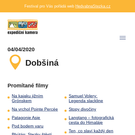
Festival pro Vás pořádá web
HedvabnaStezka.cz
04/04/2020
Dobšiná
Promítané filmy
Na kajaku jižním
Samuel Volery:
Grónskem
Legenda slackline
Na vrchol Pointe Percée
Stopy divočiny
Patagonie Asie
Langtang – fotografická
cesta do Himaláje
Pod bodem varu
Ten, co slaví každý den
Bhútán: Stezky štěstí