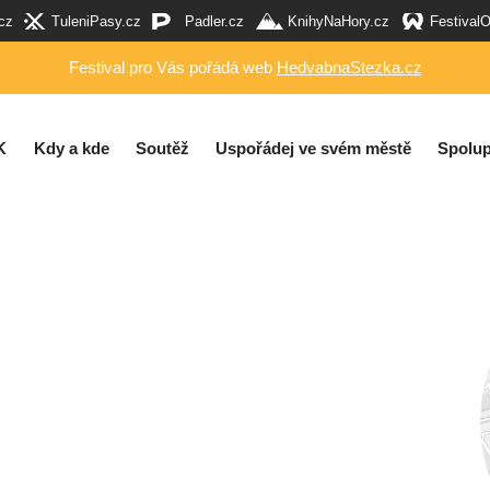
cz
TuleniPasy.cz
Padler.cz
KnihyNaHory.cz
Festival
Festival pro Vás pořádá web
HedvabnaStezka.cz
K
Kdy a kde
Soutěž
Uspořádej ve svém městě
Spolup