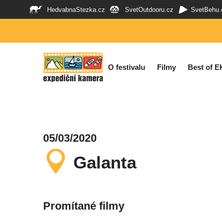
HedvabnaStezka.cz
SvetOutdooru.cz
SvetBehu.
O festivalu
Filmy
Best of E
05/03/2020
Galanta
Promítané filmy