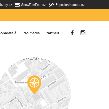
Obzory.cz
SnowFilmFest.cz
ExpedicniKamera.cz
ořadatelé
Pro média
Partneři