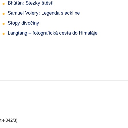
Bhútán: Stezky štěstí
Samuel Volery: Legenda slackline
Stopy divočiny
Langtang – fotografická cesta do Himaláje
ie 942/3)