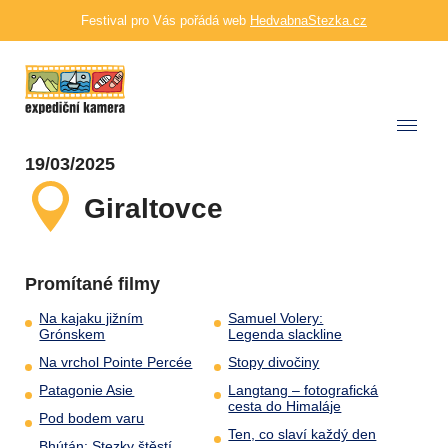
Festival pro Vás pořádá web
HedvabnaStezka.cz
19/03/2025
Giraltovce
Promítané filmy
Na kajaku jižním
Samuel Volery:
Grónskem
Legenda slackline
Na vrchol Pointe Percée
Stopy divočiny
Patagonie Asie
Langtang – fotografická
cesta do Himaláje
Pod bodem varu
Ten, co slaví každý den
Bhútán: Stezky štěstí