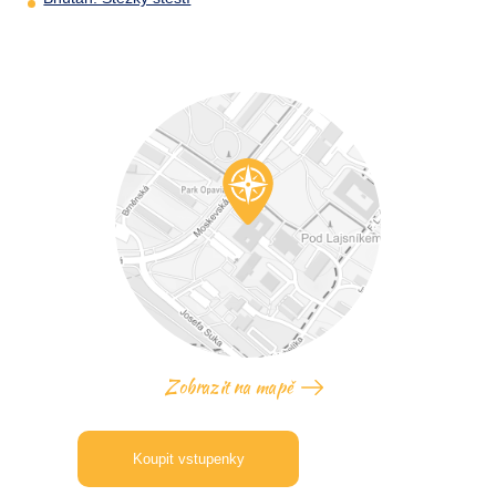
Zobrazit na mapě
Koupit vstupenky