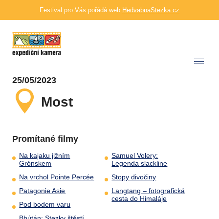
Festival pro Vás pořádá web
HedvabnaStezka.cz
25/05/2023
Most
Promítané filmy
Na kajaku jižním
Samuel Volery:
Grónskem
Legenda slackline
Na vrchol Pointe Percée
Stopy divočiny
Patagonie Asie
Langtang – fotografická
cesta do Himaláje
Pod bodem varu
Bhútán: Stezky štěstí