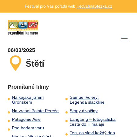
Festival pro Vás pořádá web
HedvabnaStezka.cz
06/03/2025
Štětí
Promítané filmy
Na kajaku jižním
Samuel Volery:
Grónskem
Legenda slackline
Na vrchol Pointe Percée
Stopy divočiny
Patagonie Asie
Langtang – fotografická
cesta do Himaláje
Pod bodem varu
Ten, co slaví každý den
Bhútán: Stezky štěstí