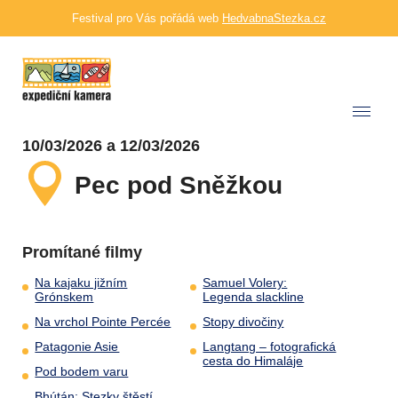
Festival pro Vás pořádá web
HedvabnaStezka.cz
10/03/2026 a 12/03/2026
Pec pod Sněžkou
Promítané filmy
Na kajaku jižním
Samuel Volery:
Grónskem
Legenda slackline
Na vrchol Pointe Percée
Stopy divočiny
Patagonie Asie
Langtang – fotografická
cesta do Himaláje
Pod bodem varu
Bhútán: Stezky štěstí