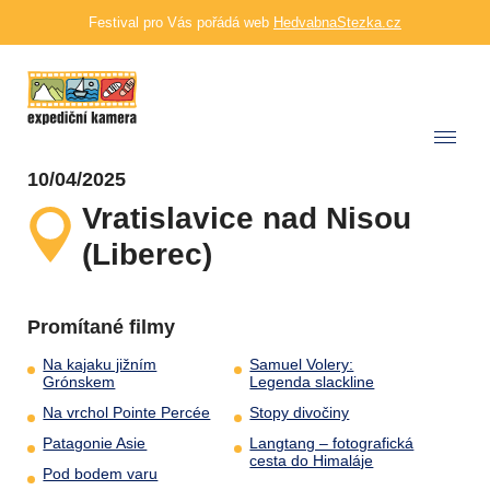
Festival pro Vás pořádá web
HedvabnaStezka.cz
10/04/2025
Vratislavice nad Nisou
(Liberec)
Promítané filmy
Na kajaku jižním
Samuel Volery:
Grónskem
Legenda slackline
Na vrchol Pointe Percée
Stopy divočiny
Patagonie Asie
Langtang – fotografická
cesta do Himaláje
Pod bodem varu