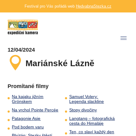
Festival pro Vás pořádá web
HedvabnaStezka.cz
12/04/2024
Mariánské Lázně
Promítané filmy
Na kajaku jižním
Samuel Volery:
Grónskem
Legenda slackline
Na vrchol Pointe Percée
Stopy divočiny
Patagonie Asie
Langtang – fotografická
cesta do Himaláje
Pod bodem varu
Ten, co slaví každý den
Bhútán: Stezky štěstí