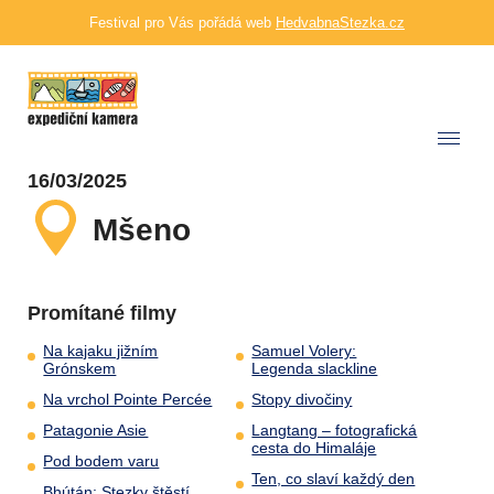
Festival pro Vás pořádá web
HedvabnaStezka.cz
16/03/2025
Mšeno
Promítané filmy
Na kajaku jižním
Samuel Volery:
Grónskem
Legenda slackline
Na vrchol Pointe Percée
Stopy divočiny
Patagonie Asie
Langtang – fotografická
cesta do Himaláje
Pod bodem varu
Ten, co slaví každý den
Bhútán: Stezky štěstí