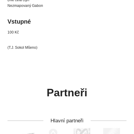
Dvě celá čtyři
Nezmapovaný Gabon
Vstupné
100 Kč
(T.J. Sokol Mšeno)
Partneři