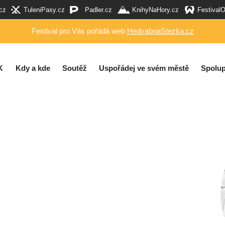
cz
TuleniPasy.cz
Padler.cz
KnihyNaHory.cz
Festival
Festival pro Vás pořádá web
HedvabnaStezka.cz
K
Kdy a kde
Soutěž
Uspořádej ve svém městě
Spolup