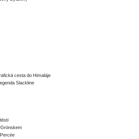
rafická cesta do Himaláje
Legenda Slackline
těstí
ím Grónskem
e Percée