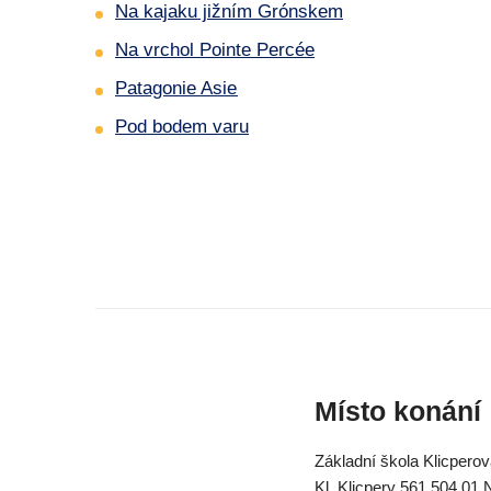
Na kajaku jižním Grónskem
Na vrchol Pointe Percée
Patagonie Asie
Pod bodem varu
Místo konání
Základní škola Klicpero
Kl. Klicpery 561 504 01