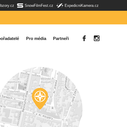
Obzory.cz
SnowFilmFest.cz
ExpedicniKamera.cz
ořadatelé
Pro média
Partneři