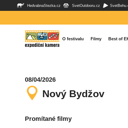
HedvabnaStezka.cz
SvetOutdooru.cz
SvetBehu.
O festivalu
Filmy
Best of E
08/04/2026
Nový Bydžov
Promítané filmy