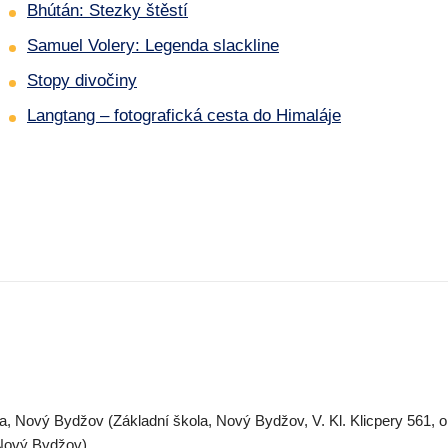
Bhútán: Stezky štěstí
Samuel Volery: Legenda slackline
Stopy divočiny
Langtang – fotografická cesta do Himaláje
va, Nový Bydžov (Základní škola, Nový Bydžov, V. Kl. Klicpery 561, 
 Nový Bydžov)