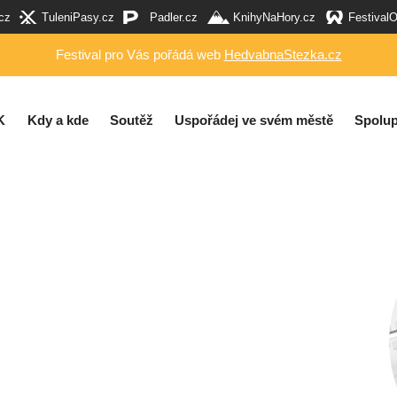
cz
TuleniPasy.cz
Padler.cz
KnihyNaHory.cz
Festival
Festival pro Vás pořádá web
HedvabnaStezka.cz
K
Kdy a kde
Soutěž
Uspořádej ve svém městě
Spolup