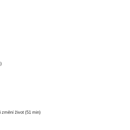
)
ti změní život (51 min)