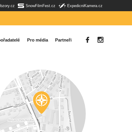
Obzory.cz
SnowFilmFest.cz
ExpedicniKamera.cz
ořadatelé
Pro média
Partneři