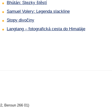
Bhútán: Stezky štěstí
Samuel Volery: Legenda slackline
Stopy divočiny
Langtang – fotografická cesta do Himaláje
2, Beroun 266 01)