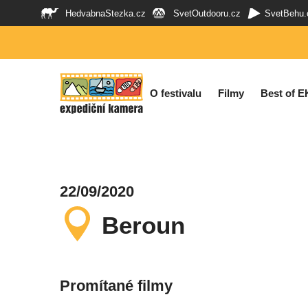
HedvabnaStezka.cz
SvetOutdooru.cz
SvetBehu.
O festivalu
Filmy
Best of E
22/09/2020
Beroun
Promítané filmy