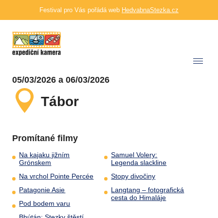
Festival pro Vás pořádá web
HedvabnaStezka.cz
05/03/2026 a 06/03/2026
Tábor
Promítané filmy
Na kajaku jižním
Samuel Volery:
Grónskem
Legenda slackline
Na vrchol Pointe Percée
Stopy divočiny
Patagonie Asie
Langtang – fotografická
cesta do Himaláje
Pod bodem varu
Bhútán: Stezky štěstí