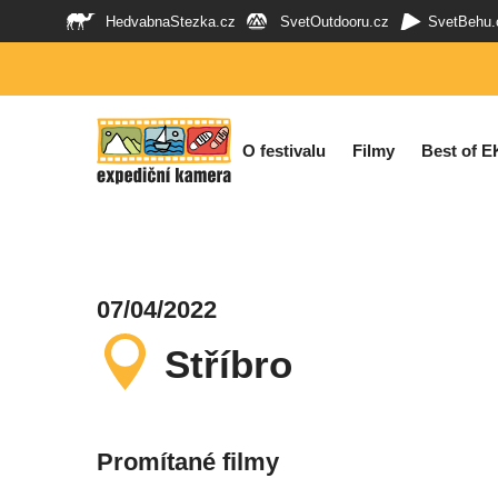
HedvabnaStezka.cz
SvetOutdooru.cz
SvetBehu.
O festivalu
Filmy
Best of E
07/04/2022
Stříbro
Promítané filmy