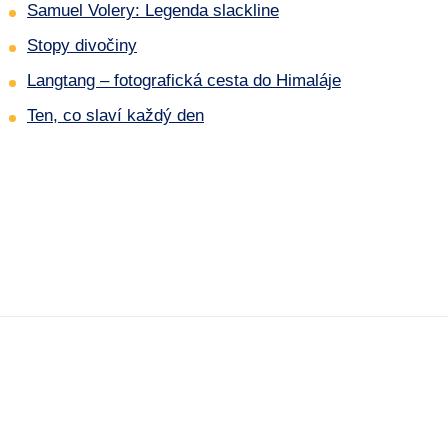
Samuel Volery: Legenda slackline
Stopy divočiny
Langtang – fotografická cesta do Himaláje
Ten, co slaví každý den