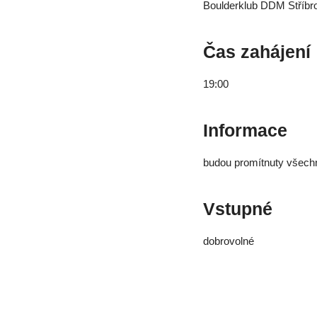
Boulderklub DDM Stříbro
Čas zahájení
19:00
Informace
budou promítnuty všechn
Vstupné
dobrovolné