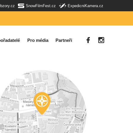
Obzory.cz
SnowFilmFest.cz
ExpedicniKamera.cz
ořadatelé
Pro média
Partneři