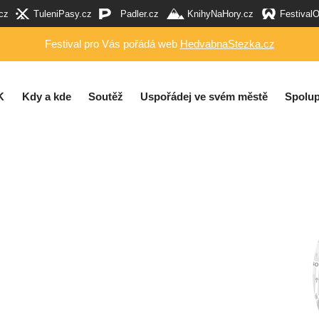
cz
TuleniPasy.cz
Padler.cz
KnihyNaHory.cz
Festival
Festival pro Vás pořádá web
HedvabnaStezka.cz
K
Kdy a kde
Soutěž
Uspořádej ve svém městě
Spolup