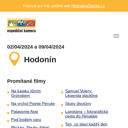
Festival pro Vás pořádá web
HedvabnaStezka.cz
02/04/2024 a 09/04/2024
Hodonín
Promítané filmy
Na kajaku jižním
Samuel Volery:
Grónskem
Legenda slackline
Na vrchol Pointe Percée
Stopy divočiny
Patagonie Asie
Langtang – fotografická
cesta do Himaláje
Pod bodem varu
Ten, co slaví každý den
Bhútán: Stezky štěstí