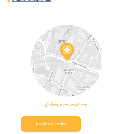
Zobrazit na mapě
Koupit vstupenky