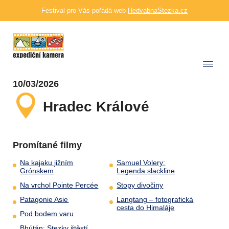
Festival pro Vás pořádá web
HedvabnaStezka.cz
10/03/2026
Hradec Králové
Promítané filmy
Na kajaku jižním
Samuel Volery:
Grónskem
Legenda slackline
Na vrchol Pointe Percée
Stopy divočiny
Patagonie Asie
Langtang – fotografická
cesta do Himaláje
Pod bodem varu
Bhútán: Stezky štěstí