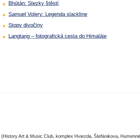
Bhútán: Stezky štěstí
Samuel Volery: Legenda slackline
Stopy divočiny
Langtang – fotografická cesta do Himaláje
b (History Art & Music Club, komplex Hviezda, Štefánikova, Humenn