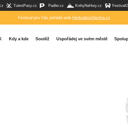
cz
TuleniPasy.cz
Padler.cz
KnihyNaHory.cz
Festival
Festival pro Vás pořádá web
HedvabnaStezka.cz
K
Kdy a kde
Soutěž
Uspořádej ve svém městě
Spolup