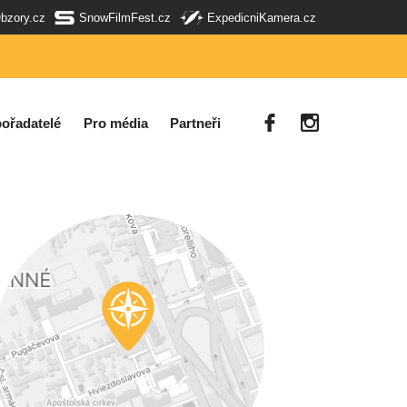
Obzory.cz
SnowFilmFest.cz
ExpedicniKamera.cz
ořadatelé
Pro média
Partneři