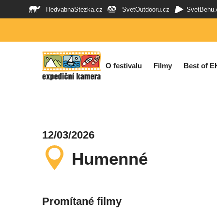
HedvabnaStezka.cz
SvetOutdooru.cz
SvetBehu.
O festivalu
Filmy
Best of E
12/03/2026
Humenné
Promítané filmy