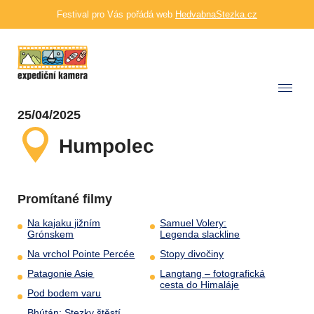
Festival pro Vás pořádá web
HedvabnaStezka.cz
25/04/2025
Humpolec
Promítané filmy
Na kajaku jižním
Samuel Volery:
Grónskem
Legenda slackline
Na vrchol Pointe Percée
Stopy divočiny
Patagonie Asie
Langtang – fotografická
cesta do Himaláje
Pod bodem varu
Bhútán: Stezky štěstí