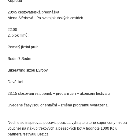
Kupředu
20:45 cestovatelská přednáška
Alena Štěrbová - Po svatojakubských cestách
22:00
2. blok filmů:
Pomalý jízdní pruh
Sedm 7 Sedm
Bikerafting slzou Evropy
Devět kol
23:15 slosování vstupenek + předání cen + ukončení festivalu
Uvedené časy jsou orientační – změna programu vyhrazena.
Nechte se inspirovat, pobavit, poučit a vyhrajte u toho super ceny - třeba
voucher na nákup trekových a běžeckých bot v hodnotě 1000 Kč u
partnera festivalu Bez.cz.