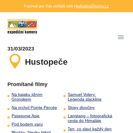
Festival pro Vás pořádá web
HedvabnaStezka.cz
31/03/2023
Hustopeče
Promítané filmy
Na kajaku jižním
Samuel Volery:
Grónskem
Legenda slackline
Na vrchol Pointe Percée
Stopy divočiny
Patagonie Asie
Langtang – fotografická
cesta do Himaláje
Pod bodem varu
Ten, co slaví každý den
Bhútán: Stezky štěstí