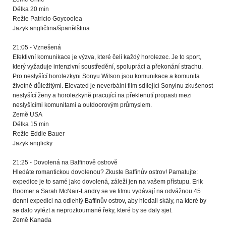
Délka 20 min
Režie Patricio Goycoolea
Jazyk angličtina/španělština
21:05 - Vznešená
Efektivní komunikace je výzva, které čelí každý horolezec. Je to sport,
který vyžaduje intenzivní soustředění, spolupráci a překonání strachu.
Pro neslyšící horolezkyni Sonyu Wilson jsou komunikace a komunita
životně důležitými. Elevated je neverbální film sdílející Sonyinu zkušenost
neslyšící ženy a horolezkyně pracující na překlenutí propasti mezi
neslyšícími komunitami a outdoorovým průmyslem.
Země USA
Délka 15 min
Režie Eddie Bauer
Jazyk anglicky
21:25 - Dovolená na Baffinově ostrově
Hledáte romantickou dovolenou? Zkuste Baffinův ostrov! Pamatujte:
expedice je to samé jako dovolená, záleží jen na vašem přístupu. Erik
Boomer a Sarah McNair-Landry se ve filmu vydávají na odvážnou 45
denní expedici na odlehlý Baffinův ostrov, aby hledali skály, na které by
se dalo vylézt a neprozkoumané řeky, které by se daly sjet.
Země Kanada