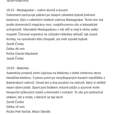
Jazyk Angličtina
18:15 - Madagaskar – ostrov duchů a kouzel
Dokument zachycuje pátrání po údajné záhadné bytosti jménem
kalanoro, žijící v odlehlých místech ostrova Madagaskar. Tento tvor má
podle domorodců magickou moc, nadpřirozenou sílu a telepatické
schopnosti. Obyvatelé Madagaskaru v něj věří a mají k němu velký
respekt. Členové expedice se zúčastní několika obřadů, tak zvané
tromby, na vyvolávání této chlupaté, asi metr vysoké bytosti.
Země Česko
Délka 46 min
Režie Daniel Mackerle
Jazyk Česky
19:05 - Mallorka
Autenticky podaná zimní výprava na Mallorku v době omikronu skrze
hledáček telefonu. S plnou polní po nevyšlapaných trasách největšího z
Baleárských ostrovů. Deset dní a dva poutníci na ostrově, který si oblíbili
nejen dávní piráti. Spaní pod širákem, krásné pláže a azurové moře.
Nespočet výškových metrů a kilometrů v nohách. To vše pro jedinečná
setkání, lidi a místa, z kterých se tají dech.
Země Česko
Délka 16 min
Režie Petr Neček, Milan Obrdlík