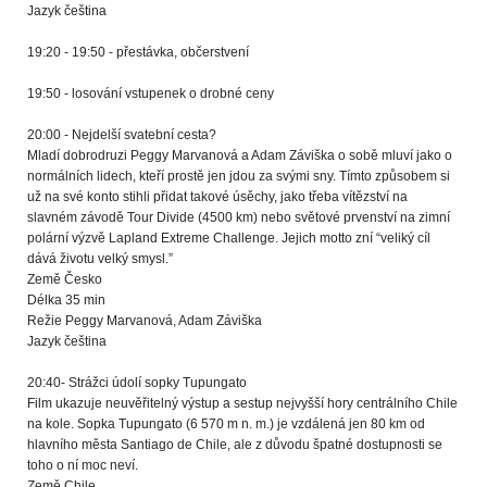
Jazyk čeština
19:20 - 19:50 - přestávka, občerstvení
19:50 - losování vstupenek o drobné ceny
20:00 - Nejdelší svatební cesta?
Mladí dobrodruzi Peggy Marvanová a Adam Záviška o sobě mluví jako o
normálních lidech, kteří prostě jen jdou za svými sny. Tímto způsobem si
už na své konto stihli přidat takové úsěchy, jako třeba vítězství na
slavném závodě Tour Divide (4500 km) nebo světové prvenství na zimní
polární výzvě Lapland Extreme Challenge. Jejich motto zní “veliký cíl
dává životu velký smysl.”
Země Česko
Délka 35 min
Režie Peggy Marvanová, Adam Záviška
Jazyk čeština
20:40- Strážci údolí sopky Tupungato
Film ukazuje neuvěřitelný výstup a sestup nejvyšší hory centrálního Chile
na kole. Sopka Tupungato (6 570 m n. m.) je vzdálená jen 80 km od
hlavního města Santiago de Chile, ale z důvodu špatné dostupnosti se
toho o ní moc neví.
Země Chile