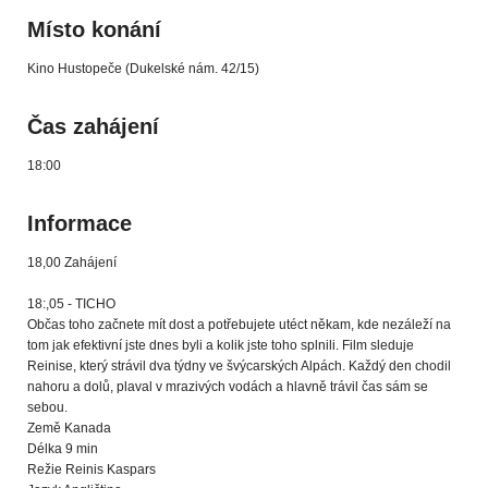
Místo konání
Kino Hustopeče (Dukelské nám. 42/15)
Čas zahájení
18:00
Informace
18,00 Zahájení
18:,05 - TICHO
Občas toho začnete mít dost a potřebujete utéct někam, kde nezáleží na
tom jak efektivní jste dnes byli a kolik jste toho splnili. Film sleduje
Reinise, který strávil dva týdny ve švýcarských Alpách. Každý den chodil
nahoru a dolů, plaval v mrazivých vodách a hlavně trávil čas sám se
sebou.
Země Kanada
Délka 9 min
Režie Reinis Kaspars